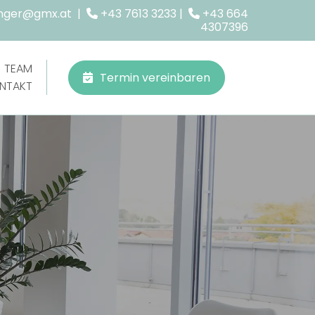
inger@gmx.at
|
+43 7613 3233
|
+43 664


4307396
TEAM
Termin vereinbaren
NTAKT