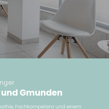
inger
n und Gmunden
Empathie, Fachkompetenz und einem