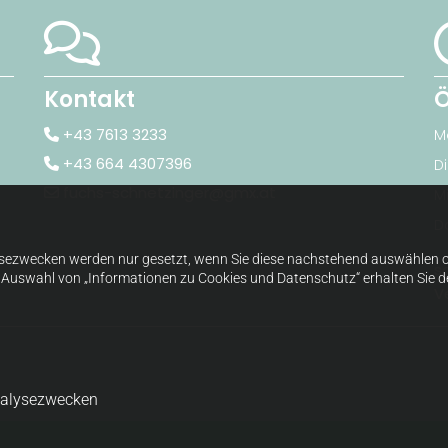

Kontakt
Ö
+43 7613 3233
M

+43 664 4307396
D

fuchs-schnetzinger@gmx.at

M
D
sezwecken werden nur gesetzt, wenn Sie diese nachstehend auswählen od
s
h Auswahl von „Informationen zu Cookies und Datenschutz“ erhalten Sie de
V
nalysezwecken