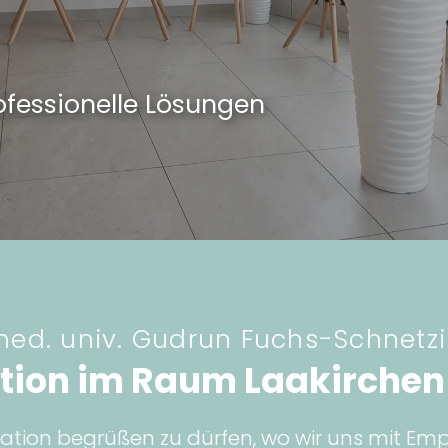
ofessionelle Lösungen
med. univ. Gudrun Fuchs-Schnetz
ation im Raum Laakirche
rdination begrüßen zu dürfen, wo wir uns mit 