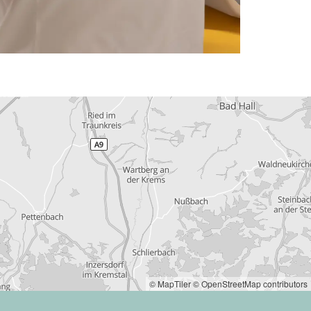
© MapTiler
© OpenStreetMap contributors