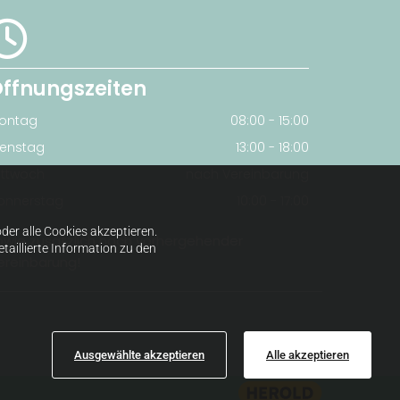

ffnungszeiten
ontag
08:00 - 15:00
ienstag
13:00 - 18:00
ittwoch
nach Vereinbarung
onnerstag
10:00 - 17:00
er alle Cookies akzeptieren.
owie zusätzlich nach vorhergehender
taillierte Information zu den
ereinbarung!
Ausgewählte akzeptieren
Alle akzeptieren